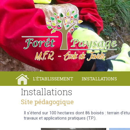
L'ÉTABLISSEMENT
INSTALLATIONS
Installations
Site pédagogique
Il s'étend sur 100 hectares dont 86 boisés : terrain d’é
travaux et applications pratiques (T.P.).